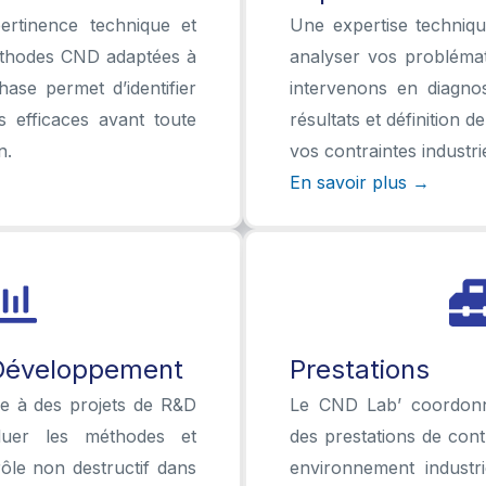
ertinence technique et
Une expertise techniq
éthodes CND adaptées à
analyser vos probléma
hase permet d’identifier
intervenons en diagnost
us efficaces avant toute
résultats et définition d
n.
vos contraintes industrie
En savoir plus →
Développement
Prestations
pe à des projets de R&D
Le CND Lab’ coordon
luer les méthodes et
des prestations de cont
rôle non destructif dans
environnement industri