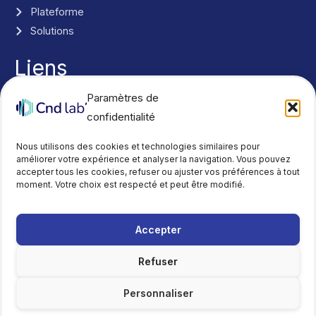
Plateforme
Solutions
Liens
Nous contacter
Paramètres de
Actualités
confidentialité
Réseaux
Y
L
Nous utilisons des cookies et technologies similaires pour
o
i
améliorer votre expérience et analyser la navigation. Vous pouvez
accepter tous les cookies, refuser ou ajuster vos préférences à tout
u
n
moment. Votre choix est respecté et peut être modifié.
t
k
u
e
b
d
Accepter
Mentions légales
e
i
Politique de confidentialité
Refuser
n
Politique de cookies
Personnaliser
Copyright © 2026 CND Lab'