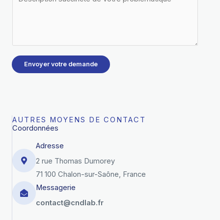
é
e
p
s
h
c
o
r
n
i
Envoyer votre demande
e
p
*
t
i
o
AUTRES MOYENS DE CONTACT
n
Coordonnées
s
Adresse
u
2 rue Thomas Dumorey
c
71 100 Chalon-sur-Saône, France
c
Messagerie
i
contact@cndlab.fr
n
c