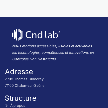
a
e
i
n
t
-
i
i
n
q
u
e
*
Nous rendons accessibles, lisibles et activables
les technologies, compétences et innovations en
Contrôles Non Destructifs.
Adresse
2 rue Thomas Dumorey,
71100 Chalon-sur-Saône
Structure
À propos