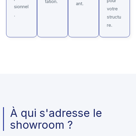
pour
tation.
ant.
sionnel
votre
.
structu
re.
À qui s'adresse le
showroom ?