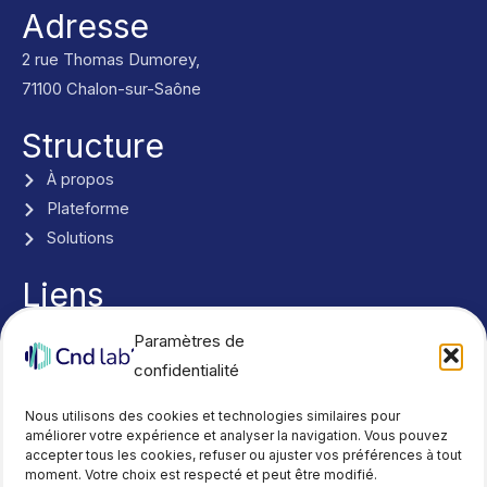
Adresse
2 rue Thomas Dumorey,
71100 Chalon-sur-Saône
Structure
À propos
Plateforme
Solutions
Liens
Nous contacter
Paramètres de
Actualités
confidentialité
Réseaux
Y
L
Nous utilisons des cookies et technologies similaires pour
o
i
améliorer votre expérience et analyser la navigation. Vous pouvez
accepter tous les cookies, refuser ou ajuster vos préférences à tout
u
n
moment. Votre choix est respecté et peut être modifié.