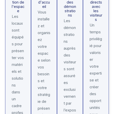
tion de
d'accu
des
directs
l'espac
eil
démon
avec
e
stratio
les
Vous
ns
visiteur
Les
installe
s
Les
locaux
Un
z et
démon
sont
temps
organis
stratio
équipé
privilég
ez
ns
s pour
ié pour
votre
auprès
présen
valoris
espac
des
ter vos
er
e selon
visiteur
matéri
votre
vos
s sont
els et
experti
besoin
assuré
solutio
se et
s et
es
ns
créer
votre
exclusi
dans
des
stratég
vemen
un
opport
ie de
t par
cadre
unités
présen
l’expos
profes