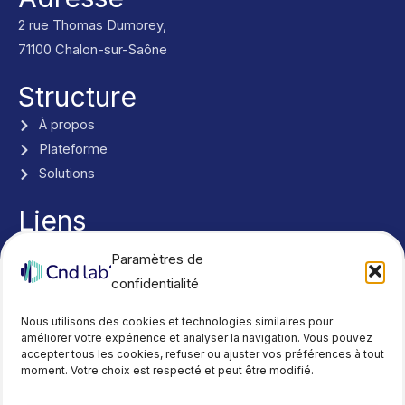
2 rue Thomas Dumorey,
71100 Chalon-sur-Saône
Structure
À propos
Plateforme
Solutions
Liens
Nous contacter
Paramètres de
Actualités
confidentialité
Réseaux
Y
L
Nous utilisons des cookies et technologies similaires pour
o
i
améliorer votre expérience et analyser la navigation. Vous pouvez
accepter tous les cookies, refuser ou ajuster vos préférences à tout
u
n
moment. Votre choix est respecté et peut être modifié.
t
k