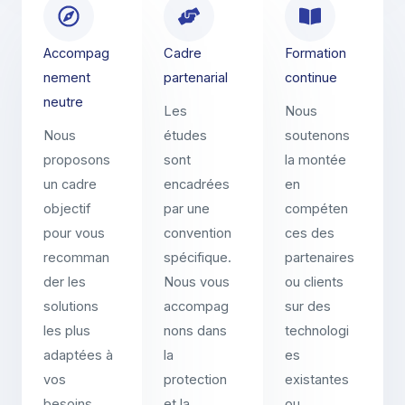
Accompag
Cadre
Formation
nement
partenarial
continue
neutre
Les
Nous
Nous
études
soutenons
proposons
sont
la montée
un cadre
encadrées
en
objectif
par une
compéten
pour vous
convention
ces des
recomman
spécifique.
partenaires
der les
Nous vous
ou clients
solutions
accompag
sur des
les plus
nons dans
technologi
adaptées à
la
es
vos
protection
existantes
besoins.
et la
ou