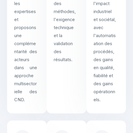
les
des
l'impact
expertises
méthodes,
industriel
et
l'exigence
et sociétal,
proposons
technique
avec
une
et la
l'automatis
compléme
validation
ation des
ntarité des
des
procédés,
acteurs
résultats.
des gains
dans une
en qualité,
approche
fiabilité et
multisector
des gains
ielle des
opérationn
CND.
els.