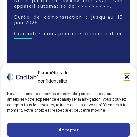
Notre partenaire ××××× met avant son
appareil automatisé de ×××××××××.
Durée de démonstration : jusqu'au 15
juin 2026
Contactez-nous pour une démonstration
Paramètres de
confidentialité
Nous utilisons des cookies et technologies similaires pour
Article suivant
→
améliorer votre expérience et analyser la navigation. Vous pouvez
accepter tous les cookies, refuser ou ajuster vos préférences à tout
moment. Votre choix est respecté et peut être modifié.
Accepter
Mentions légales