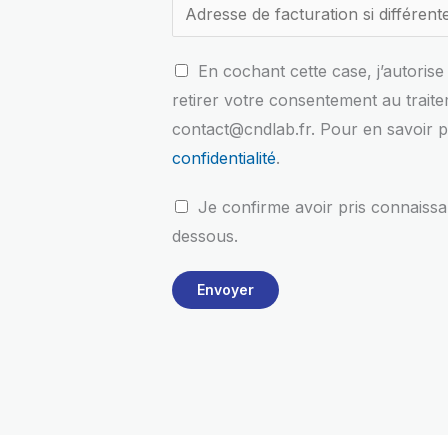
f
C
En cochant cette case, j’autori
i
o
retirer votre consentement au trait
n
n
contact@cndlab.fr. Pour en savoir pl
a
s
confidentialité
.
n
e
C
c
Je confirme avoir pris connaissa
n
o
e
dessous.
t
n
m
e
Envoyer
d
e
m
i
n
e
t
t
n
i
C
t
o
o
R
n
n
G