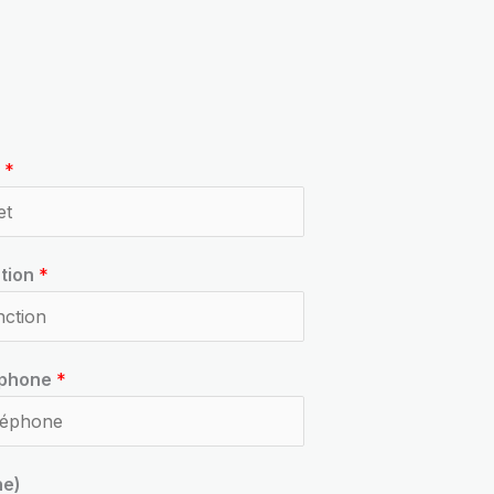
t
*
tion
*
éphone
*
ne)