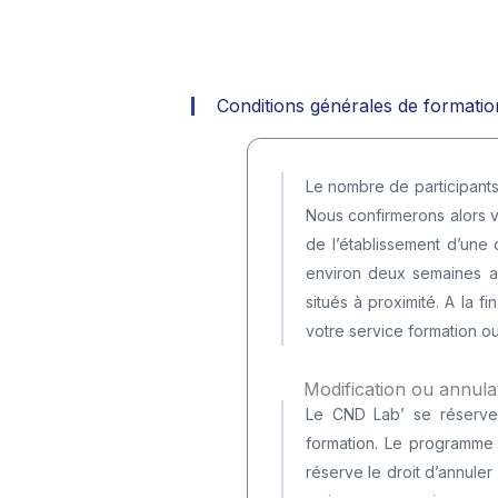
s
d
P
g
i
D
é
t
*
Conditions générales de formatio
n
i
é
o
r
n
Le nombre de participants 
a
s
Nous confirmerons alors vo
de l’établissement d’une
l
*
environ deux semaines av
e
situés à proximité. A la 
s
votre service formation ou
*
Modification ou annula
Le CND Lab’ se réserve 
formation. Le programme d
réserve le droit d’annuler