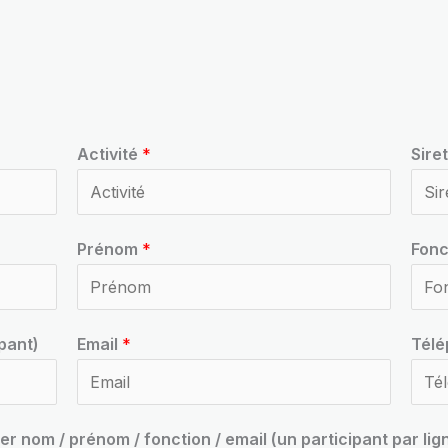
Activité
*
Sire
Prénom
*
Fonc
pant)
Email
*
Tél
uer nom / prénom / fonction / email (un participant par lig