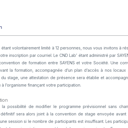
n
étant volontairement limité à 12 personnes, nous vous invitons à ré
tre inscription par courriel. Le CND Lab’ étant administré par SAYENS
 convention de formation entre SAYENS et votre Société. Une co
ant la formation, accompagnée d’un plan d’accès à nos locaux ai
fin du stage, une attestation de présence sera établie et accompagn
 à l’organisme finançant votre participation.
tion
la possibilité de modifier le programme prévisionnel sans cha
éfinitif sera alors joint à la convention de stage envoyée avant
 une session si le nombre de participants est insuffisant. Les partic