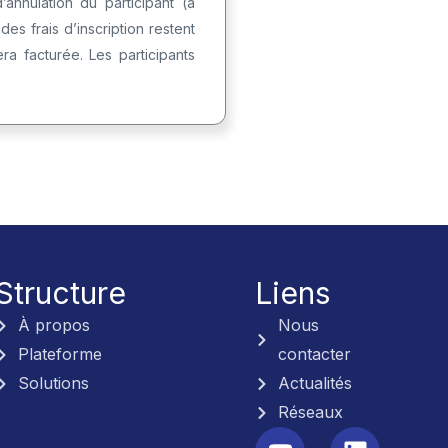
annulation du participant (à
es frais d’inscription restent
era facturée. Les participants
Structure
Liens
À propos
Nous
Plateforme
contacter
Solutions
Actualités
Réseaux
Y
L