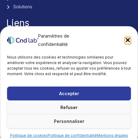
Solutions
Liens
Nous contacter
Paramètres de
Actualités
confidentialité
Réseaux
Y
L
Nous utilisons des cookies et technologies similaires pour
o
i
améliorer votre expérience et analyser la navigation. Vous pouvez
accepter tous les cookies, refuser ou ajuster vos préférences à tout
u
n
moment. Votre choix est respecté et peut être modifié.
t
k
u
e
b
d
Accepter
Mentions légales
e
i
Politique de confidentialité
Refuser
n
Politique de cookies
Personnaliser
Copyright © 2026 CND Lab'
Powered by CND Lab'
Politique de cookies
Politique de confidentialité
Mentions légales