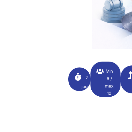
Min
2
6 /
max
jours
10