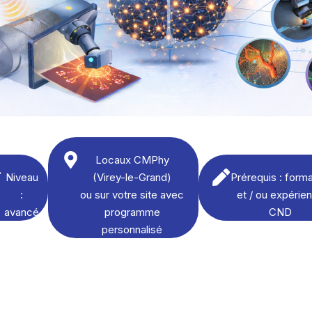
Locaux CMPhy
Niveau
(Virey-le-Grand)
Prérequis : forma
:
ou sur votre site avec
et / ou expérie
avancé
programme
CND
personnalisé