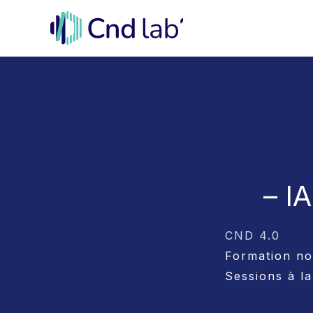
Aller
au
contenu
– I
CND 4.0
Formation non
Sessions à la