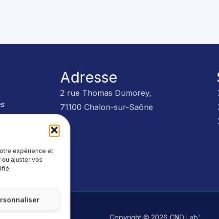
Adresse
2 rue Thomas Dumorey,
es
71100 Chalon-sur-Saône
trôles
votre expérience et
 ou ajuster vos
fié.
rsonnaliser
litique de cookies
Copyright © 2026 CND Lab'