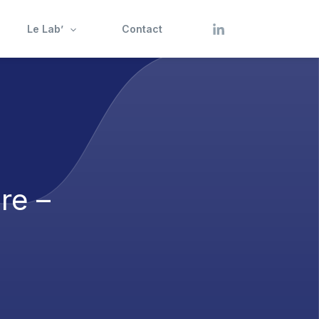
Le Lab’
Contact
re –