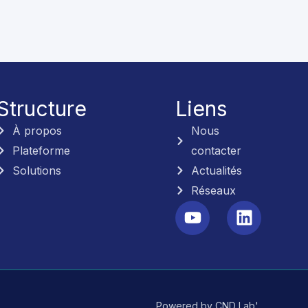
Structure
Liens
À propos
Nous
Plateforme
contacter
Solutions
Actualités
Réseaux
Y
L
o
i
u
n
t
k
u
e
b
d
Powered by CND Lab'