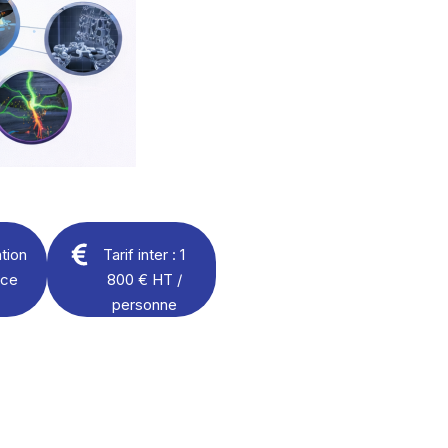
tion
Tarif inter : 1
nce
800 € HT /
personne