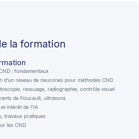
 la formation
ormation
s CND : fondamentaux
tion d’un réseau de neurones pour méthodes CND
oscopie, ressuage, radiographie, contrôle visuel
ants de Foucault, ultrasons
t intérêt de l’IA
s, travaux pratiques
our les CND