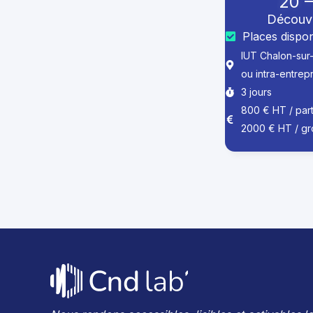
20 –
Découv
Places dispon
IUT Chalon-sur
ou intra-entrep
3 jours
800 € HT / parti
2000 € HT / gr