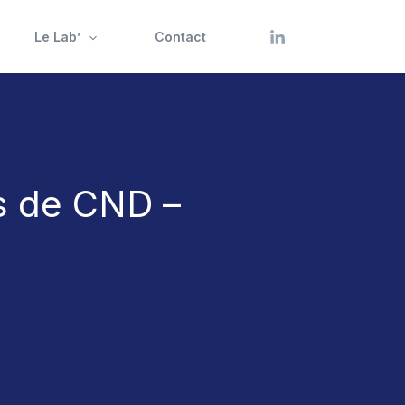
Le Lab’
Contact
es de CND –