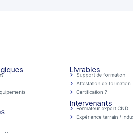
giques
Livrables
és
Support de formation
Attestation de formation
équipements
Certification ?
Intervenants
Formateur expert CND
es
s
Expérience terrain / indus