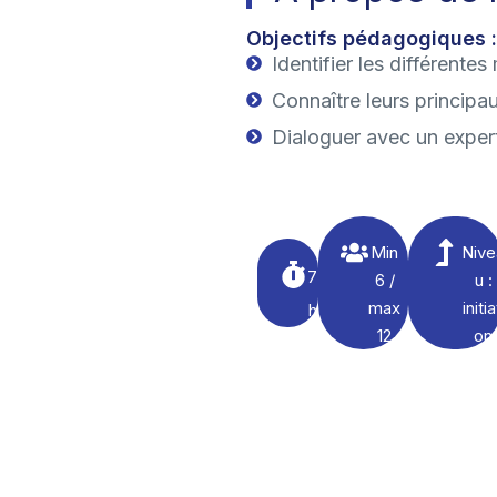
Objectifs pédagogiques :
Identifier les différente
Connaître leurs principa
Dialoguer avec un exper
Min
Nive
7
6 /
u :
max
initia
h
12
on