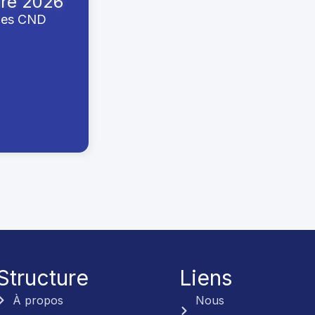
bre 2026
des CND
Structure
Liens
À propos
Nous