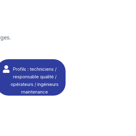
rges.
Profils : techniciens /
responsable qualité /
opérateurs / ingénieurs
maintenance