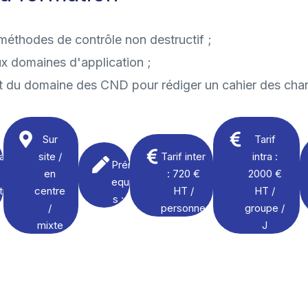
s méthodes de contrôle non destructif ;
ux domaines d'application ;
t du domaine des CND pour rédiger un cahier des cha
Sur
Tarif
a
site /
Tarif inter
intra :
Prér
en
: 720 €
2000 €
equi
ti
centre
HT /
HT /
s : /
/
personne
groupe /
mixte
J