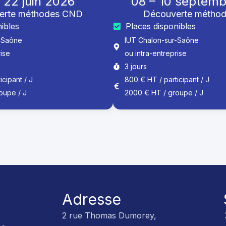
 22 juin 2026
08 – 10 septem
erte méthodes CND
Découverte métho
ibles
Places disponibles
-Saône
IUT Chalon-sur-Saône
rise
ou intra-entreprise
3 jours
cipant / J
800 € HT / participant / J
oupe / J
2000 € HT / groupe / J
Adresse
2 rue Thomas Dumorey,